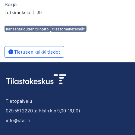
Sarja
Tutkimuksia
|
39
Avainsanat
kansantalouden tilinpito
tilastomenetelmät
Tietueen kaikki tiedot
Tietopalvelu
029 551 2220
(arkisin klo 9.00-16.00)
info@stat.fi