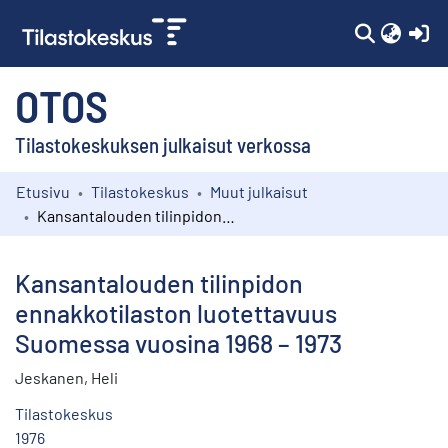
(c
OTOS
Tilastokeskuksen julkaisut verkossa
Etusivu
Tilastokeskus
Muut julkaisut
Kokoelmat
Kansantalouden tilinpidon ennakkotilaston luotettavuus Suomessa vuosina 1968 – 1973
Selaa
Kansantalouden tilinpidon
ennakkotilaston luotettavuus
Suomessa vuosina 1968 – 1973
Jeskanen, Heli
Tilastokeskus
1976