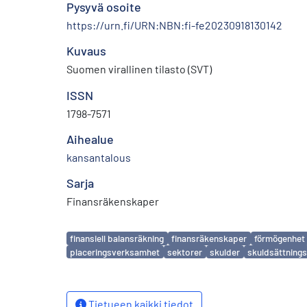
Pysyvä osoite
https://urn.fi/URN:NBN:fi-fe20230918130142
Kuvaus
Suomen virallinen tilasto (SVT)
ISSN
1798-7571
Aihealue
kansantalous
Sarja
Finansräkenskaper
Avainsanat
finansiell balansräkning
finansräkenskaper
förmögenhet
placeringsverksamhet
sektorer
skulder
skuldsättning
Tietueen kaikki tiedot