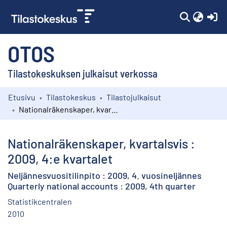
(c
OTOS
Tilastokeskuksen julkaisut verkossa
Etusivu
Tilastokeskus
Tilastojulkaisut
Kokoelmat
Nationalräkenskaper, kvartalsvis : 2009, 4:e kvartalet
Selaa
Nationalräkenskaper, kvartalsvis :
2009, 4:e kvartalet
Neljännesvuositilinpito : 2009, 4. vuosineljännes
Quarterly national accounts : 2009, 4th quarter
Statistikcentralen
2010