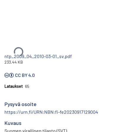
Ladataan...
ntp_2009_04_2010-03-01_sv.pdf
233.44 KB
CC BY 4.0
Lataukset
65
Pysyvä osoite
https://urn.fi/URN:NBN:fi-fe20230917129004
Kuvaus
Suomen virallinen tilasto (SVT)