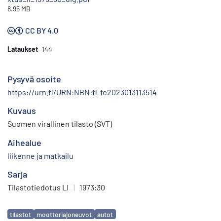
8.95 MB
CC BY 4.0
Lataukset
144
Pysyvä osoite
https://urn.fi/URN:NBN:fi-fe2023013113514
Kuvaus
Suomen virallinen tilasto (SVT)
Aihealue
liikenne ja matkailu
Sarja
Tilastotiedotus LI
|
1973:30
Avainsanat
tilastot
moottoriajoneuvot
autot