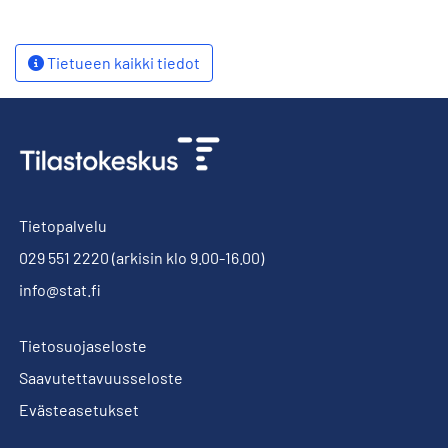
Tietueen kaikki tiedot
Tietopalvelu
029 551 2220
(arkisin klo 9.00-16.00)
info@stat.fi
Tietosuojaseloste
Saavutettavuusseloste
Evästeasetukset