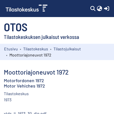
(c
OTOS
Tilastokeskuksen julkaisut verkossa
Etusivu
Tilastokeskus
Tilastojulkaisut
Kokoelmat
Moottoriajoneuvot 1972
Selaa
Moottoriajoneuvot 1972
Motorfordonen 1972
Motor Vehiches 1972
Tilastokeskus
1973
xtds_li_1973_30_dig.pdf