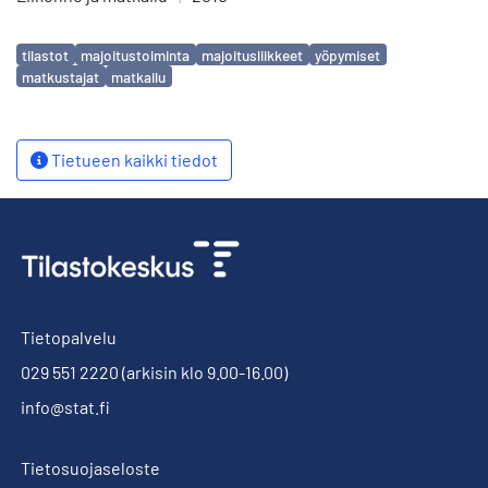
Avainsanat
tilastot
majoitustoiminta
majoitusliikkeet
yöpymiset
matkustajat
matkailu
Tietueen kaikki tiedot
Tietopalvelu
029 551 2220
(arkisin klo 9.00-16.00)
info@stat.fi
Tietosuojaseloste