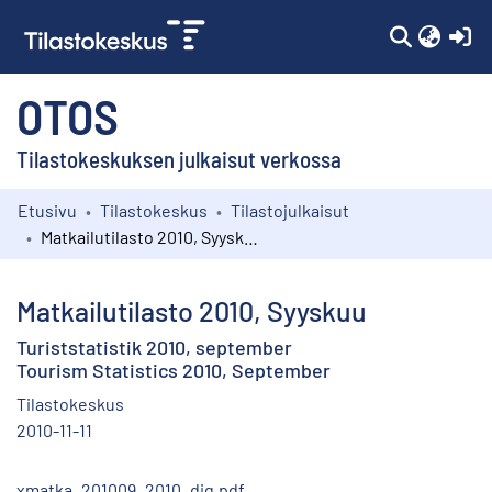
(c
OTOS
Tilastokeskuksen julkaisut verkossa
Etusivu
Tilastokeskus
Tilastojulkaisut
Kokoelmat
Matkailutilasto 2010, Syyskuu
Selaa
Matkailutilasto 2010, Syyskuu
Turiststatistik 2010, september
Tourism Statistics 2010, September
Tilastokeskus
2010-11-11
xmatka_201009_2010_dig.pdf