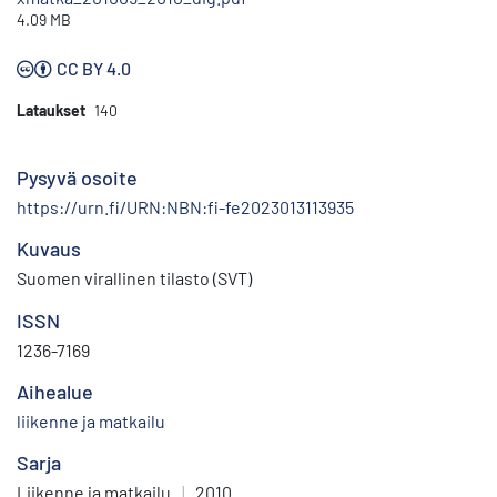
4.09 MB
CC BY 4.0
Lataukset
140
Pysyvä osoite
https://urn.fi/URN:NBN:fi-fe2023013113935
Kuvaus
Suomen virallinen tilasto (SVT)
ISSN
1236-7169
Aihealue
liikenne ja matkailu
Sarja
Liikenne ja matkailu
|
2010