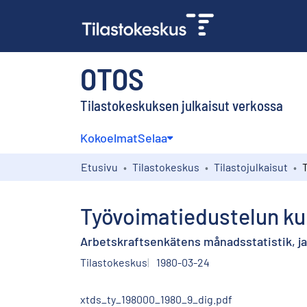
OTOS
Tilastokeskuksen julkaisut verkossa
Kokoelmat
Selaa
Etusivu
Tilastokeskus
Tilastojulkaisut
Työvoimatiedustelun ku
Arbetskraftsenkätens månadsstatistik, ja
Tilastokeskus
1980-03-24
xtds_ty_198000_1980_9_dig.pdf