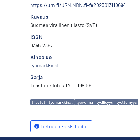
https://urn.fi/URN:NBN:fi-fe2023013110694
Kuvaus
Suomen virallinen tilasto (SVT)
ISSN
0355-2357
Aihealue
työmarkkinat
Sarja
Tilastotiedotus TY
|
1980:9
Avainsanat
tilastot
työmarkkinat
työvoima
työllisyys
työttömyys
Tietueen kaikki tiedot