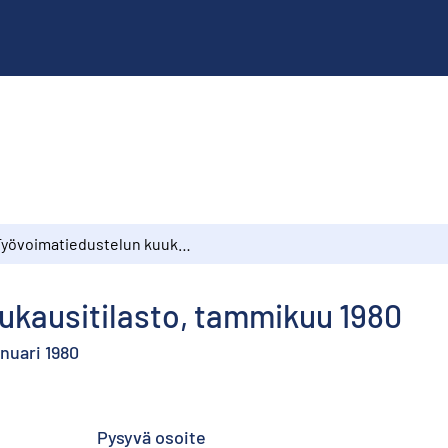
Työvoimatiedustelun kuukausitilasto, tammikuu 1980
ukausitilasto, tammikuu 1980
nuari 1980
Pysyvä osoite