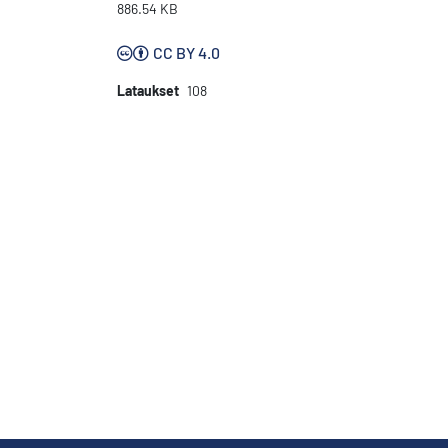
886.54 KB
CC BY 4.0
Lataukset
108