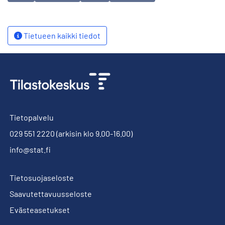
Tietueen kaikki tiedot
Tietopalvelu
029 551 2220
(arkisin klo 9.00-16.00)
info@stat.fi
Tietosuojaseloste
Saavutettavuusseloste
Evästeasetukset