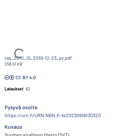
Ladataan...
ras_2010_10_2010-12-23_sv.pdf
258.51 KB
CC BY 4.0
Lataukset
62
Pysyvä osoite
https://urn.fi/URN:NBN:fi-fe20230918130320
Kuvaus
Suomen virallinen tilasto (SVT)