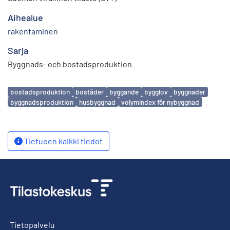
Aihealue
rakentaminen
Sarja
Byggnads- och bostadsproduktion
Avainsanat
bostadsproduktion
bostäder
byggande
bygglov
byggnader
byggnadsproduktion
husbyggnad
volymindex för nybyggnad
Tietueen kaikki tiedot
Tietopalvelu