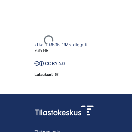
Ladataan...
xtka_193506_1935_dig.pdf
9.84 MB
CC BY 4.0
Lataukset
90
Tietopalvelu