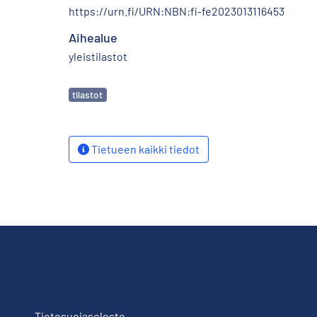
https://urn.fi/URN:NBN:fi-fe2023013116453
Aihealue
yleistilastot
Avainsanat
tilastot
Tietueen kaikki tiedot
Tietosuojaseloste