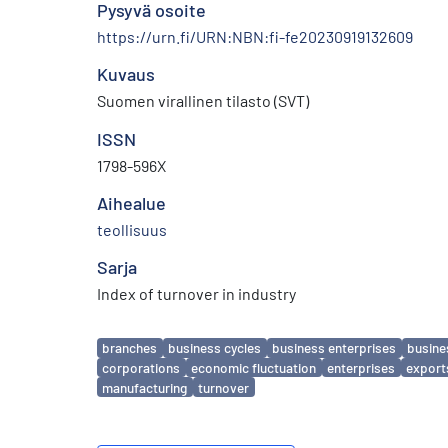
Pysyvä osoite
https://urn.fi/URN:NBN:fi-fe20230919132609
Kuvaus
Suomen virallinen tilasto (SVT)
ISSN
1798-596X
Aihealue
teollisuus
Sarja
Index of turnover in industry
Avainsanat
branches
business cycles
business enterprises
busine
corporations
economic fluctuation
enterprises
export
manufacturing
turnover