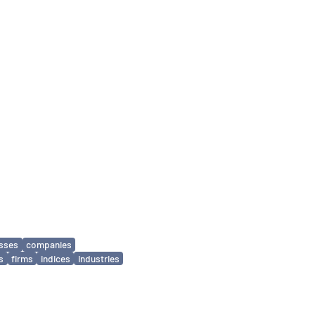
sses
companies
s
firms
indices
industries