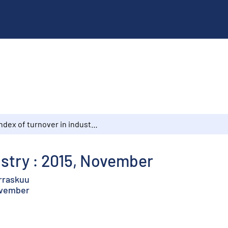
Index of turnover in industry : 2015, November
ustry : 2015, November
arraskuu
november