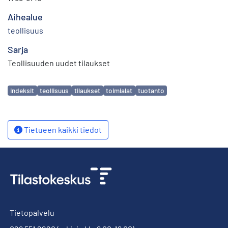
Aihealue
teollisuus
Sarja
Teollisuuden uudet tilaukset
Avainsanat
indeksit
teollisuus
tilaukset
toimialat
tuotanto
Tietueen kaikki tiedot
Tietopalvelu