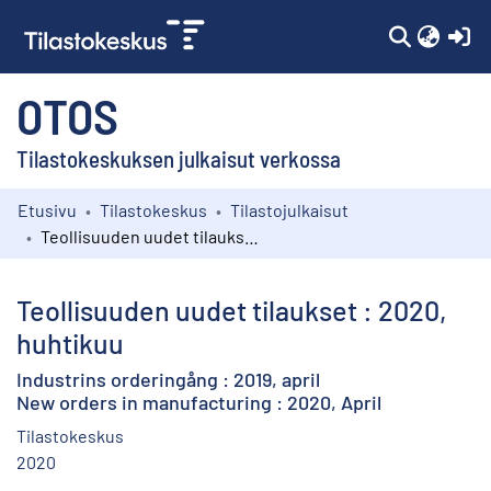
(c
OTOS
Tilastokeskuksen julkaisut verkossa
Etusivu
Tilastokeskus
Tilastojulkaisut
Kokoelmat
Teollisuuden uudet tilaukset : 2020, huhtikuu
Selaa
Teollisuuden uudet tilaukset : 2020,
huhtikuu
Industrins orderingång : 2019, april
New orders in manufacturing : 2020, April
Tilastokeskus
2020