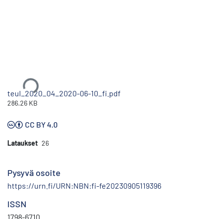
Ladataan...
teul_2020_04_2020-06-10_fi.pdf
286.26 KB
CC BY 4.0
Lataukset
26
Pysyvä osoite
https://urn.fi/URN:NBN:fi-fe20230905119396
ISSN
1798-6710