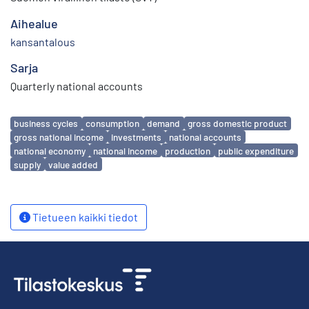
Aihealue
kansantalous
Sarja
Quarterly national accounts
Avainsanat
business cycles
consumption
demand
gross domestic product
gross national income
investments
national accounts
national economy
national income
production
public expenditure
supply
value added
Tietueen kaikki tiedot