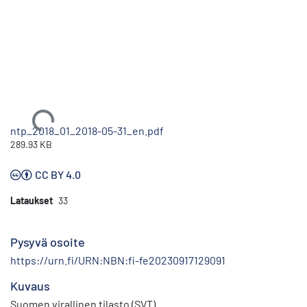
Ladataan...
ntp_2018_01_2018-05-31_en.pdf
289.93 KB
CC BY 4.0
Lataukset
33
Pysyvä osoite
https://urn.fi/URN:NBN:fi-fe20230917129091
Kuvaus
Suomen virallinen tilasto (SVT)