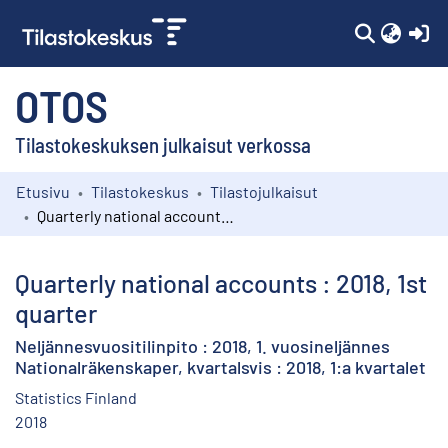
(c
OTOS
Tilastokeskuksen julkaisut verkossa
Etusivu
Tilastokeskus
Tilastojulkaisut
Kokoelmat
Quarterly national accounts : 2018, 1st quarter
Selaa
Quarterly national accounts : 2018, 1st
quarter
Neljännesvuositilinpito : 2018, 1. vuosineljännes
Nationalräkenskaper, kvartalsvis : 2018, 1:a kvartalet
Statistics Finland
2018