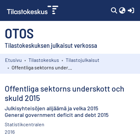
(c
OTOS
Tilastokeskuksen julkaisut verkossa
Etusivu
Tilastokeskus
Tilastojulkaisut
Kokoelmat
Offentliga sektorns underskott och skuld 2015
Selaa
Offentliga sektorns underskott och
skuld 2015
Julkisyhteisöjen alijäämä ja velka 2015
General government deficit and debt 2015
Statistikcentralen
2016