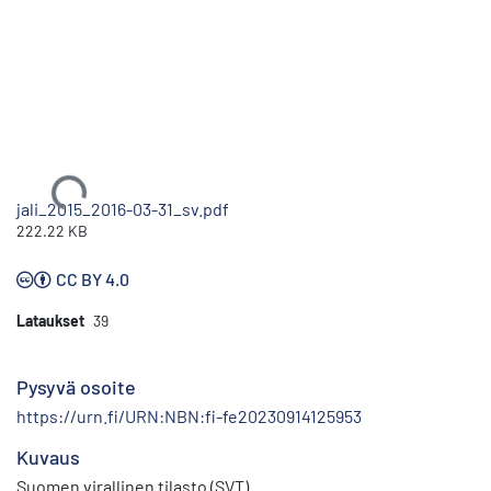
Ladataan...
jali_2015_2016-03-31_sv.pdf
222.22 KB
CC BY 4.0
Lataukset
39
Pysyvä osoite
https://urn.fi/URN:NBN:fi-fe20230914125953
Kuvaus
Suomen virallinen tilasto (SVT)