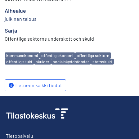
Aihealue
julkinen talous
Sarja
Offentliga sektorns underskott och skuld
Avainsanat
kommunekonomi
offentlig ekonomi
offentliga sektorn
offentlig skuld
skulder
socialskyddsfonder
statsskuld
Tietueen kaikki tiedot
Tietopalvelu