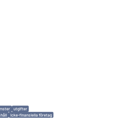
mster
utgifter
håll
icke-finansiella företag