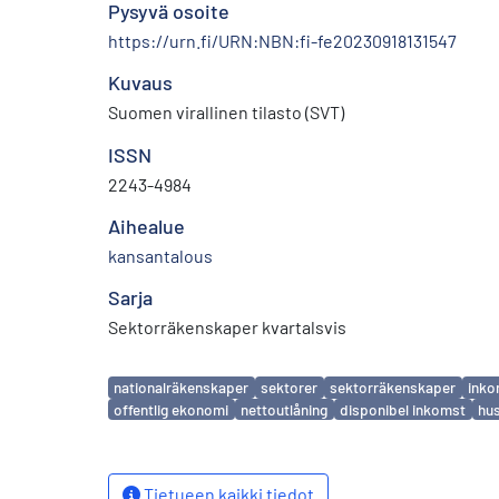
Pysyvä osoite
https://urn.fi/URN:NBN:fi-fe20230918131547
Kuvaus
Suomen virallinen tilasto (SVT)
ISSN
2243-4984
Aihealue
kansantalous
Sarja
Sektorräkenskaper kvartalsvis
Avainsanat
nationalräkenskaper
sektorer
sektorräkenskaper
inko
offentlig ekonomi
nettoutlåning
disponibel inkomst
hus
Tietueen kaikki tiedot