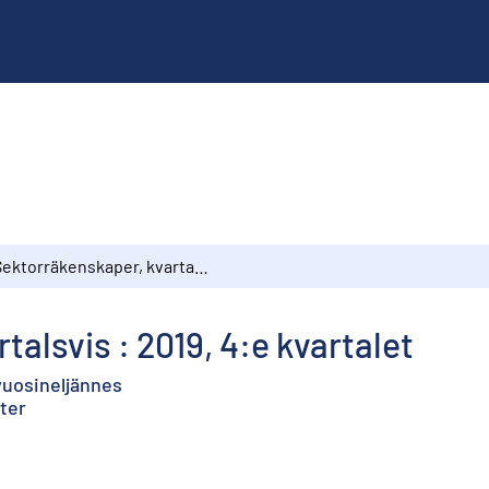
Sektorräkenskaper, kvartalsvis : 2019, 4:e kvartalet
alsvis : 2019, 4:e kvartalet
 vuosineljännes
rter