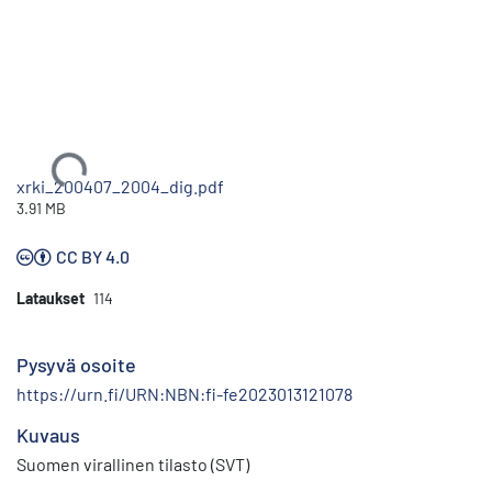
Ladataan...
xrki_200407_2004_dig.pdf
3.91 MB
CC BY 4.0
Lataukset
114
Pysyvä osoite
https://urn.fi/URN:NBN:fi-fe2023013121078
Kuvaus
Suomen virallinen tilasto (SVT)