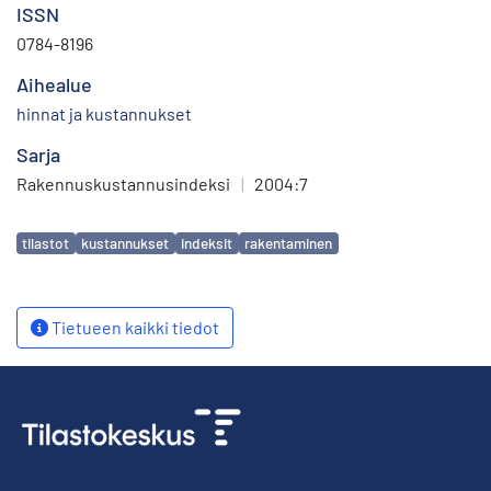
ISSN
0784-8196
Aihealue
hinnat ja kustannukset
Sarja
Rakennuskustannusindeksi
|
2004:7
Avainsanat
tilastot
kustannukset
indeksit
rakentaminen
Tietueen kaikki tiedot