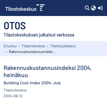
(c
OTOS
Tilastokeskuksen julkaisut verkossa
Etusivu
Tilastokeskus
Tilastojulkaisut
Kokoelmat
Rakennuskustannusindeksi 2004, heinäkuu
Selaa
Rakennuskustannusindeksi 2004,
heinäkuu
Building Cost Index 2004, July
Tilastokeskus
2004-08-12