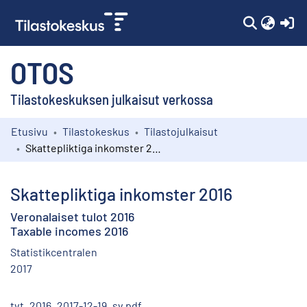
(c
OTOS
Tilastokeskuksen julkaisut verkossa
Etusivu
Tilastokeskus
Tilastojulkaisut
Kokoelmat
Skattepliktiga inkomster 2016
Selaa
Skattepliktiga inkomster 2016
Veronalaiset tulot 2016
Taxable incomes 2016
Statistikcentralen
2017
tvt_2016_2017-12-19_sv.pdf