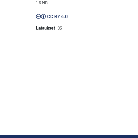
1.6 MB
CC BY 4.0
Lataukset
93