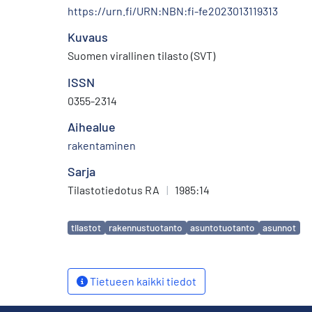
https://urn.fi/URN:NBN:fi-fe2023013119313
Kuvaus
Suomen virallinen tilasto (SVT)
ISSN
0355-2314
Aihealue
rakentaminen
Sarja
Tilastotiedotus RA
|
1985:14
Avainsanat
tilastot
rakennustuotanto
asuntotuotanto
asunnot
Tietueen kaikki tiedot