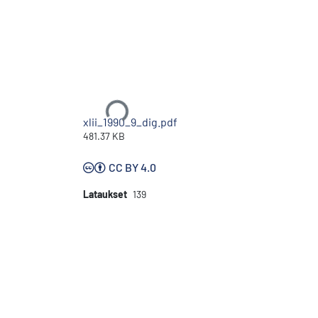
Ladataan...
xlii_1990_9_dig.pdf
481.37 KB
CC BY 4.0
Lataukset
139