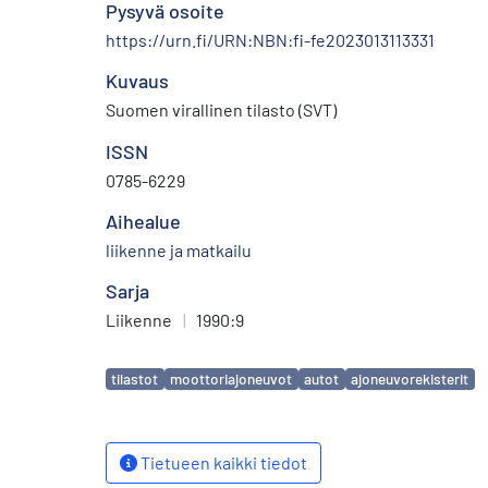
Pysyvä osoite
https://urn.fi/URN:NBN:fi-fe2023013113331
Kuvaus
Suomen virallinen tilasto (SVT)
ISSN
0785-6229
Aihealue
liikenne ja matkailu
Sarja
Liikenne
|
1990:9
Avainsanat
tilastot
moottoriajoneuvot
autot
ajoneuvorekisterit
Tietueen kaikki tiedot