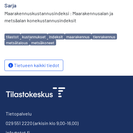
Sarja
Maarakennuskustannusindeksi : Maarakennusalan ja
metsäalan konekustannusindeksit
Avainsanat
tilastot
kustannukset
indeksit
maarakennus
tienrakennus
metsätalous
metsäkoneet
Tietueen kaikki tiedot
Tietopalvelu
029 551 2220
(arkisin klo 9.00-16.00)
info@stat.fi