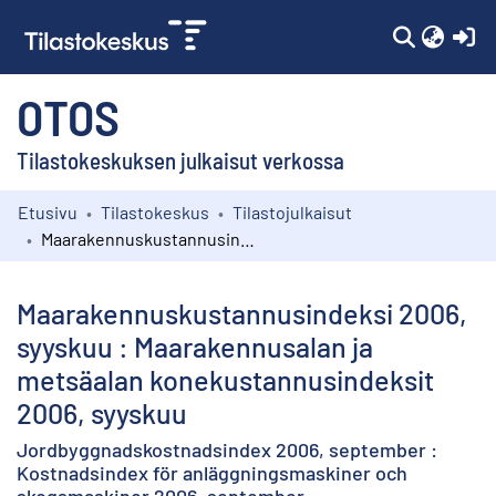
(c
OTOS
Tilastokeskuksen julkaisut verkossa
Etusivu
Tilastokeskus
Tilastojulkaisut
Kokoelmat
Maarakennuskustannusindeksi 2006, syyskuu : Maarakennusalan ja metsäalan konekustannusindeksit 2006, syyskuu
Selaa
Maarakennuskustannusindeksi 2006,
syyskuu : Maarakennusalan ja
metsäalan konekustannusindeksit
2006, syyskuu
Jordbyggnadskostnadsindex 2006, september :
Kostnadsindex för anläggningsmaskiner och