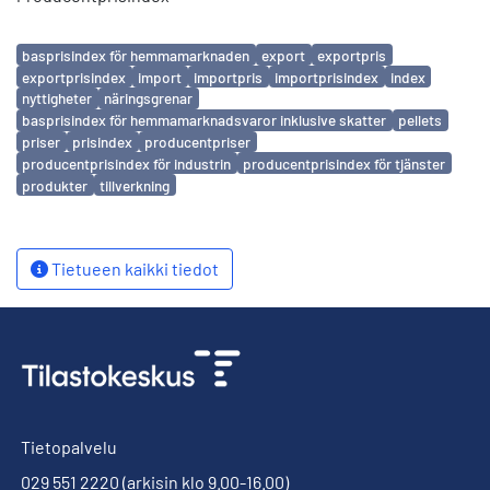
Avainsanat
basprisindex för hemmamarknaden
export
exportpris
exportprisindex
import
importpris
importprisindex
index
nyttigheter
näringsgrenar
basprisindex för hemmamarknadsvaror inklusive skatter
pellets
priser
prisindex
producentpriser
producentprisindex för industrin
producentprisindex för tjänster
produkter
tillverkning
Tietueen kaikki tiedot
Tietopalvelu
029 551 2220
(arkisin klo 9.00-16.00)