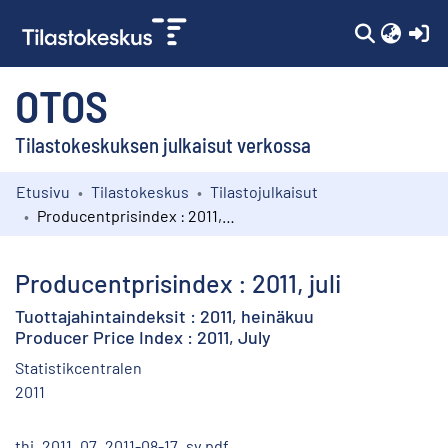
(c
OTOS
Tilastokeskuksen julkaisut verkossa
Etusivu
Tilastokeskus
Tilastojulkaisut
Kokoelmat
Producentprisindex : 2011, juli
Selaa
Producentprisindex : 2011, juli
Tuottajahintaindeksit : 2011, heinäkuu
Producer Price Index : 2011, July
Statistikcentralen
2011
thi_2011_07_2011-08-17_sv.pdf