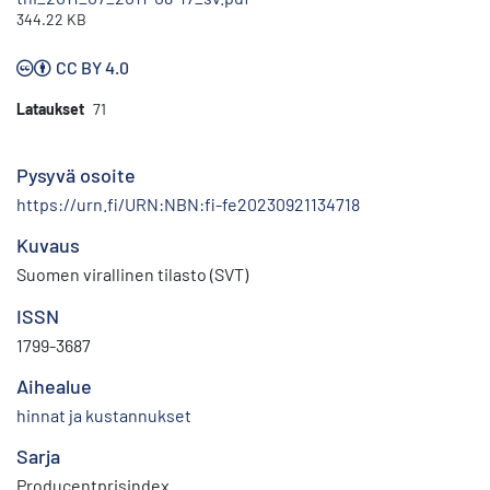
344.22 KB
CC BY 4.0
Lataukset
71
Pysyvä osoite
https://urn.fi/URN:NBN:fi-fe20230921134718
Kuvaus
Suomen virallinen tilasto (SVT)
ISSN
1799-3687
Aihealue
hinnat ja kustannukset
Sarja
Producentprisindex