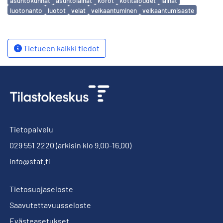
asuntokunnat
asuntolainat
korot
kotitaloudet
lainat
luotonanto
luotot
velat
velkaantuminen
velkaantumisaste
Tietueen kaikki tiedot
Tietopalvelu
029 551 2220
(arkisin klo 9.00-16.00)
info@stat.fi
Tietosuojaseloste
Saavutettavuusseloste
Evästeasetukset