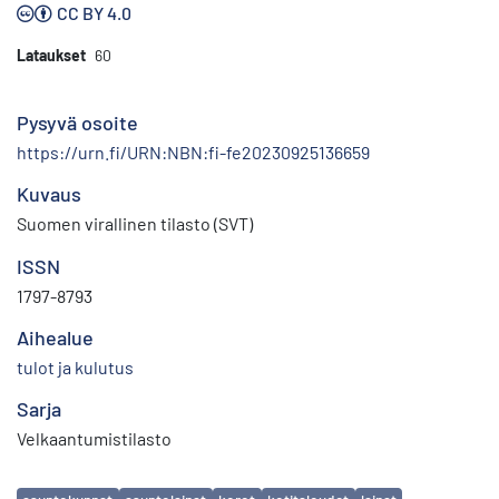
CC BY 4.0
Lataukset
60
Pysyvä osoite
https://urn.fi/URN:NBN:fi-fe20230925136659
Kuvaus
Suomen virallinen tilasto (SVT)
ISSN
1797-8793
Aihealue
tulot ja kulutus
Sarja
Velkaantumistilasto
Avainsanat