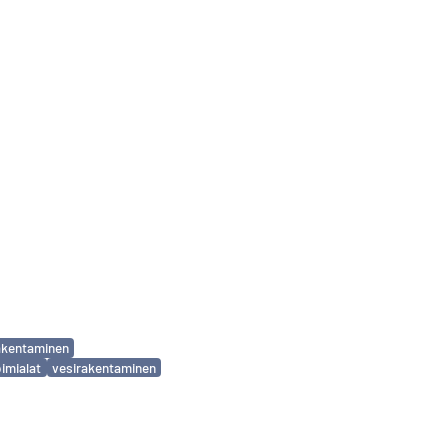
akentaminen
oimialat
vesirakentaminen