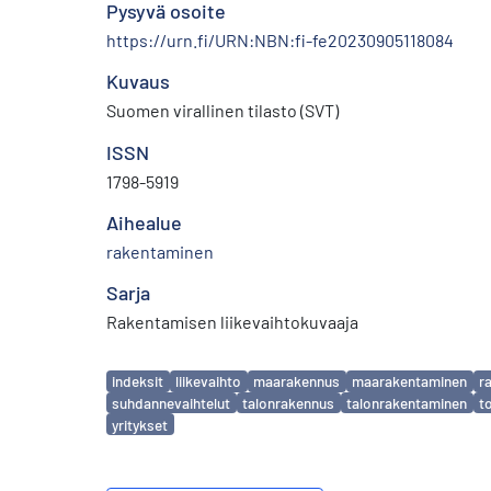
Pysyvä osoite
https://urn.fi/URN:NBN:fi-fe20230905118084
Kuvaus
Suomen virallinen tilasto (SVT)
ISSN
1798-5919
Aihealue
rakentaminen
Sarja
Rakentamisen liikevaihtokuvaaja
Avainsanat
indeksit
liikevaihto
maarakennus
maarakentaminen
r
suhdannevaihtelut
talonrakennus
talonrakentaminen
t
yritykset