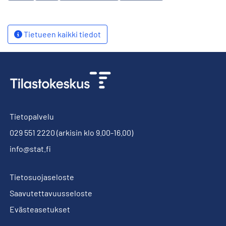
Tietueen kaikki tiedot
Tietopalvelu
029 551 2220
(arkisin klo 9.00-16.00)
info@stat.fi
Tietosuojaseloste
Saavutettavuusseloste
Evästeasetukset