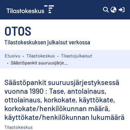
(c
OTOS
Tilastokeskuksen julkaisut verkossa
Etusivu
Tilastokeskus
Tilastojulkaisut
Kokoelmat
Säästöpankit suuruusjärjestyksessä vuonna 1990 : Tase, antolainaus, ottolainaus, korkokate, käyttökate, korkokate/henkilökunnan määrä, käyttökate/henkilökunnan lukumäärä
Selaa
Säästöpankit suuruusjärjestyksessä
vuonna 1990 : Tase, antolainaus,
ottolainaus, korkokate, käyttökate,
korkokate/henkilökunnan määrä,
käyttökate/henkilökunnan lukumäärä
Tilastokeskus