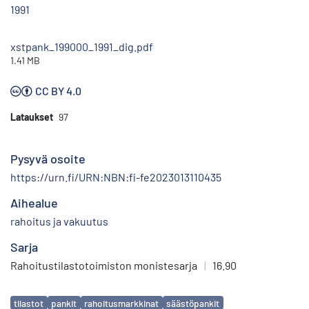
1991
xstpank_199000_1991_dig.pdf
1.41 MB
CC BY 4.0
Lataukset
97
Pysyvä osoite
https://urn.fi/URN:NBN:fi-fe2023013110435
Aihealue
rahoitus ja vakuutus
Sarja
Rahoitustilastotoimiston monistesarja
|
16.90
Avainsanat
tilastot
pankit
rahoitusmarkkinat
säästöpankit