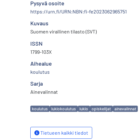
Pysyvä osoite
https://urn.fi/URN:NBN:fi-fe2023062965751
Kuvaus
Suomen virallinen tilasto (SVT)
ISSN
1799-103X
Aihealue
koulutus
Sarja
Ainevalinnat
Avainsanat
koulutus
lukiokoulutus
lukio
opiskelijat
ainevalinnat
Tietueen kaikki tiedot