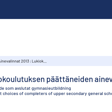
Ainevalinnat 2013 : Lukiokoulutuksen päättäneiden ainevalinnat
iokoulutuksen päättäneiden ainev
de som avslutat gymnasieutbildning
ct choices of completers of upper secondary general sch