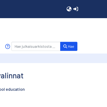
(current)
Hae
alinnat
ool education