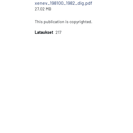
xenev_198100_1982_dig.pdf
27.02 MB
This publication is copyrighted.
Lataukset
217