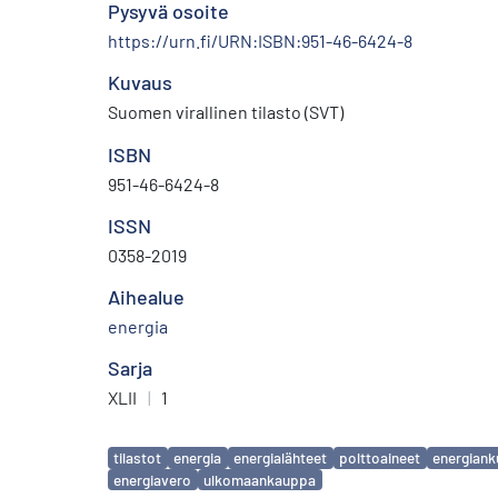
Pysyvä osoite
https://urn.fi/URN:ISBN:951-46-6424-8
Kuvaus
Suomen virallinen tilasto (SVT)
ISBN
951-46-6424-8
ISSN
0358-2019
Aihealue
energia
Sarja
XLII
|
1
Avainsanat
tilastot
energia
energialähteet
polttoaineet
energiank
energiavero
ulkomaankauppa