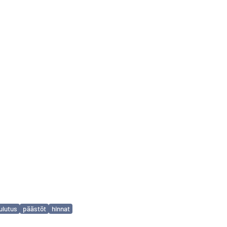
ulutus
päästöt
hinnat