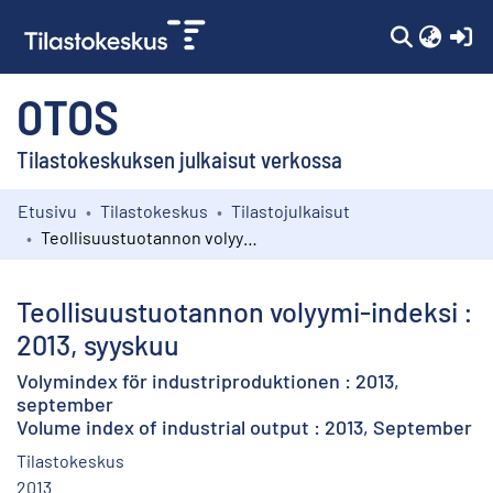
(c
OTOS
Tilastokeskuksen julkaisut verkossa
Etusivu
Tilastokeskus
Tilastojulkaisut
Kokoelmat
Teollisuustuotannon volyymi-indeksi : 2013, syyskuu
Selaa
Teollisuustuotannon volyymi-indeksi :
2013, syyskuu
Volymindex för industriproduktionen : 2013,
september
Volume index of industrial output : 2013, September
Tilastokeskus
2013