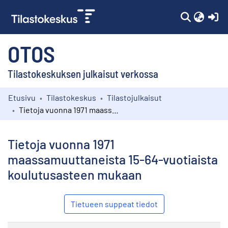
(c
OTOS
Tilastokeskuksen julkaisut verkossa
Etusivu
Tilastokeskus
Tilastojulkaisut
Kokoelmat
Tietoja vuonna 1971 maassamuuttaneista 15-64-vuotiaista koulutusasteen mukaan
Selaa
Tietoja vuonna 1971
maassamuuttaneista 15-64-vuotiaista
koulutusasteen mukaan
Tietueen suppeat tiedot