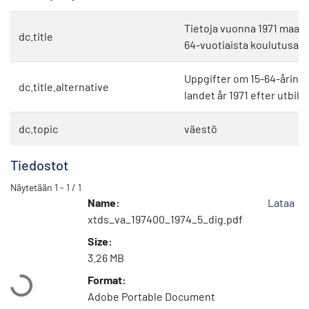
Tietoja vuonna 1971 maas
dc.title
64-vuotiaista koulutusa
Uppgifter om 15-64-åringa
dc.title.alternative
landet år 1971 efter utbil
dc.topic
väestö
Tiedostot
Näytetään
1 - 1 / 1
Name:
Lataa
xtds_va_197400_1974_5_dig.pdf
Size:
Ladataan...
3.26 MB
Format:
Adobe Portable Document