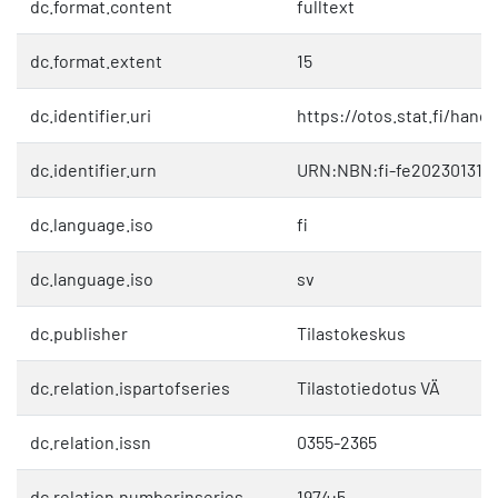
dc.format.content
fulltext
dc.format.extent
15
dc.identifier.uri
https://otos.stat.fi/hand
dc.identifier.urn
URN:NBN:fi-fe202301311
dc.language.iso
fi
dc.language.iso
sv
dc.publisher
Tilastokeskus
dc.relation.ispartofseries
Tilastotiedotus VÄ
dc.relation.issn
0355-2365
dc.relation.numberinseries
1974:5