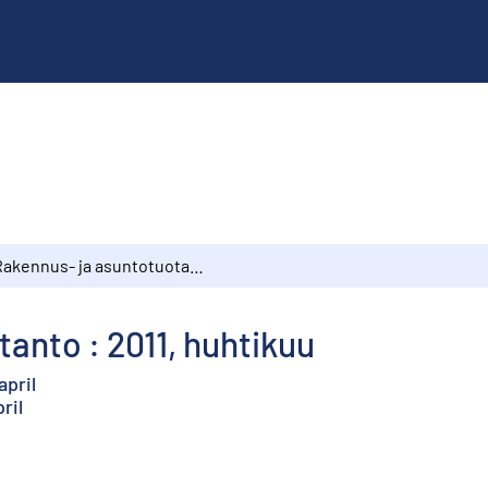
Rakennus- ja asuntotuotanto : 2011, huhtikuu
anto : 2011, huhtikuu
april
ril