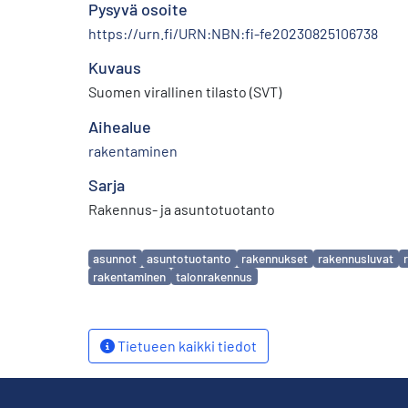
Pysyvä osoite
https://urn.fi/URN:NBN:fi-fe20230825106738
Kuvaus
Suomen virallinen tilasto (SVT)
Aihealue
rakentaminen
Sarja
Rakennus- ja asuntotuotanto
Avainsanat
asunnot
asuntotuotanto
rakennukset
rakennusluvat
rakentaminen
talonrakennus
Tietueen kaikki tiedot