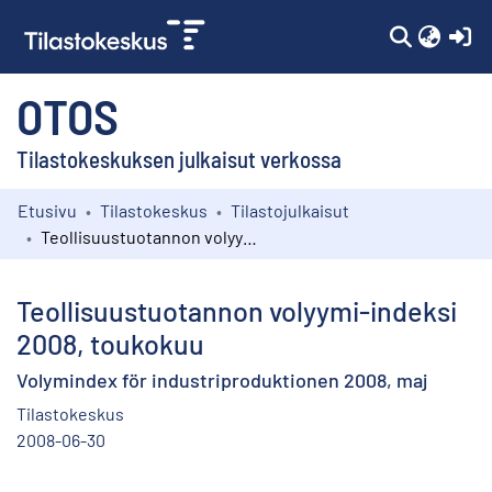
(c
OTOS
Tilastokeskuksen julkaisut verkossa
Etusivu
Tilastokeskus
Tilastojulkaisut
Kokoelmat
Teollisuustuotannon volyymi-indeksi 2008, toukokuu
Selaa
Teollisuustuotannon volyymi-indeksi
2008, toukokuu
Volymindex för industriproduktionen 2008, maj
Tilastokeskus
2008-06-30