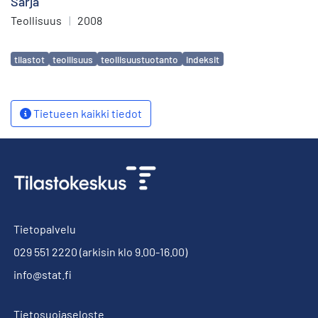
Sarja
Teollisuus
|
2008
Avainsanat
tilastot
teollisuus
teollisuustuotanto
indeksit
Tietueen kaikki tiedot
Tietopalvelu
029 551 2220
(arkisin klo 9.00-16.00)
info@stat.fi
Tietosuojaseloste