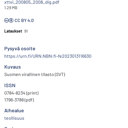
xttvi_200805_2008_dig.pdf
1.29 MB
CC BY 4.0
Lataukset
91
Pysyvä osoite
https://urn.fi/URN:NBN:fi-fe2023013116630
Kuvaus
Suomen virallinen tilasto (SVT)
ISSN
0784-8234 (print)
1796-3788 (pdf)
Aihealue
teollisuus