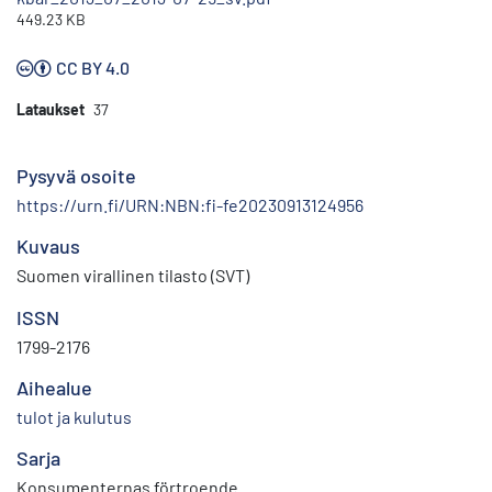
449.23 KB
CC BY 4.0
Lataukset
37
Pysyvä osoite
https://urn.fi/URN:NBN:fi-fe20230913124956
Kuvaus
Suomen virallinen tilasto (SVT)
ISSN
1799-2176
Aihealue
tulot ja kulutus
Sarja
Konsumenternas förtroende