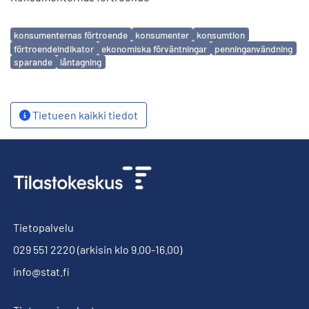
Avainsanat
konsumenternas förtroende
konsumenter
konsumtion
förtroendeindikator
ekonomiska förväntningar
penninganvändning
sparande
låntagning
Tietueen kaikki tiedot
Tietopalvelu
029 551 2220
(arkisin klo 9.00-16.00)
info@stat.fi