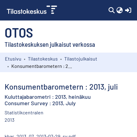
(c
OTOS
Tilastokeskuksen julkaisut verkossa
Etusivu
Tilastokeskus
Tilastojulkaisut
Kokoelmat
Konsumentbarometern : 2013, juli
Selaa
Konsumentbarometern : 2013, juli
Kuluttajabarometri : 2013, heinäkuu
Consumer Survey : 2013, July
Statistikcentralen
2013
kbar_2013_07_2013-07-29_sv.pdf