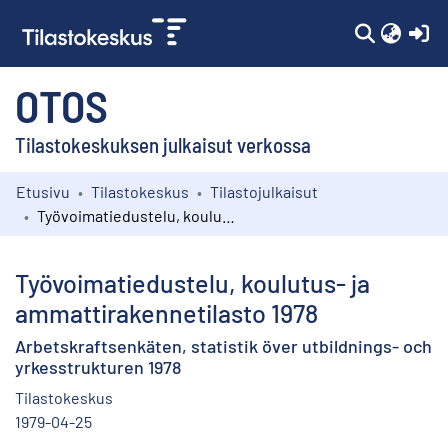
(c
OTOS
Tilastokeskuksen julkaisut verkossa
Etusivu
Tilastokeskus
Tilastojulkaisut
Kokoelmat
Työvoimatiedustelu, koulutus- ja ammattirakennetilasto 1978
Selaa
Työvoimatiedustelu, koulutus- ja
ammattirakennetilasto 1978
Arbetskraftsenkäten, statistik över utbildnings- och
yrkesstrukturen 1978
Tilastokeskus
1979-04-25