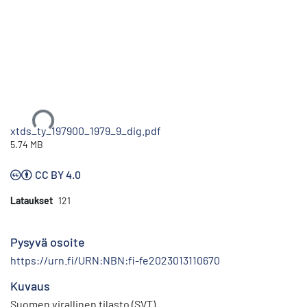
Ladataan...
xtds_ty_197900_1979_9_dig.pdf
5.74 MB
CC BY 4.0
Lataukset
121
Pysyvä osoite
https://urn.fi/URN:NBN:fi-fe2023013110670
Kuvaus
Suomen virallinen tilasto (SVT)