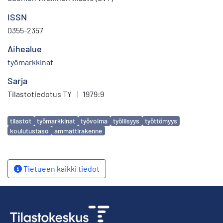
ISSN
0355-2357
Aihealue
työmarkkinat
Sarja
Tilastotiedotus TY
|
1979:9
Avainsanat
tilastot
työmarkkinat
työvoima
työllisyys
työttömyys
koulutustaso
ammattirakenne
Tietueen kaikki tiedot