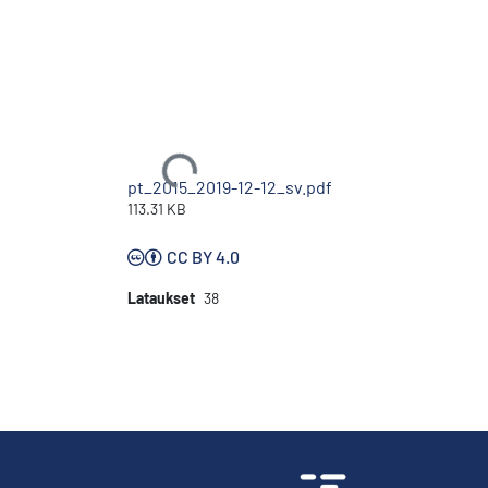
Ladataan...
pt_2015_2019-12-12_sv.pdf
113.31 KB
CC BY 4.0
Lataukset
38