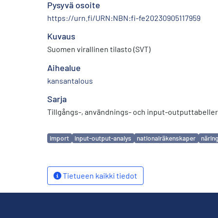
Pysyvä osoite
https://urn.fi/URN:NBN:fi-fe20230905117959
Kuvaus
Suomen virallinen tilasto (SVT)
Aihealue
kansantalous
Sarja
Tillgångs-, användnings- och input-outputtabeller
Avainsanat
import
input-output-analys
nationalräkenskaper
närin
Tietueen kaikki tiedot