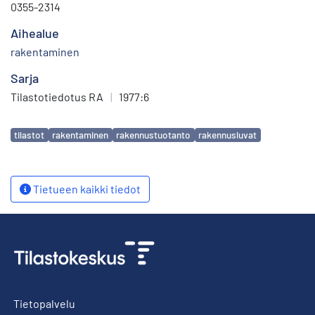
0355-2314
Aihealue
rakentaminen
Sarja
Tilastotiedotus RA
|
1977:6
Avainsanat
tilastot
rakentaminen
rakennustuotanto
rakennusluvat
Tietueen kaikki tiedot
Tietopalvelu