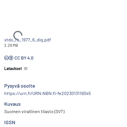
Ladataan...
xtds_ra_1977_6_dig.pdf
2.29 MB
CC BY 4.0
Lataukset
91
Pysyvä osoite
https://urn.fi/URN:NBN:fi-fe2023013119345
Kuvaus
Suomen virallinen tilasto (SVT)
ISSN