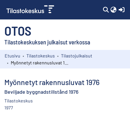
(c
OTOS
Tilastokeskuksen julkaisut verkossa
Etusivu
Tilastokeskus
Tilastojulkaisut
Kokoelmat
Myönnetyt rakennusluvat 1976
Selaa
Myönnetyt rakennusluvat 1976
Beviljade byggnadstillstånd 1976
Tilastokeskus
1977