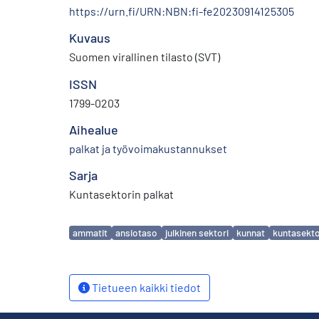
https://urn.fi/URN:NBN:fi-fe20230914125305
Kuvaus
Suomen virallinen tilasto (SVT)
ISSN
1799-0203
Aihealue
palkat ja työvoimakustannukset
Sarja
Kuntasektorin palkat
Avainsanat
ammatit
ansiotaso
julkinen sektori
kunnat
kuntasekto
Tietueen kaikki tiedot