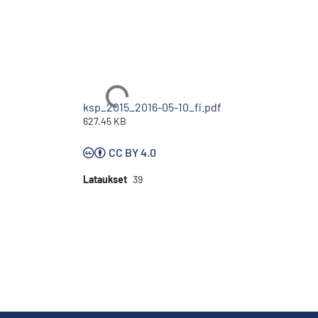
Ladataan...
ksp_2015_2016-05-10_fi.pdf
627.45 KB
CC BY 4.0
Lataukset
39