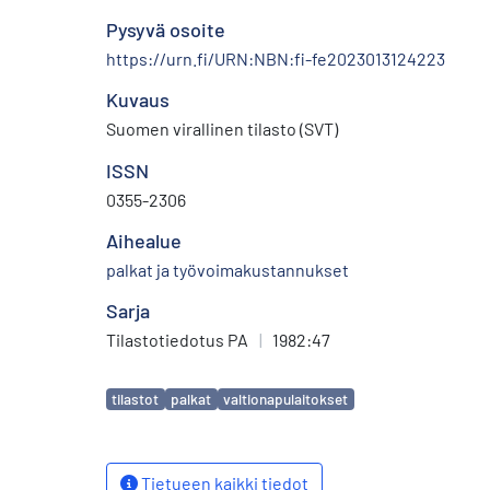
Pysyvä osoite
https://urn.fi/URN:NBN:fi-fe2023013124223
Kuvaus
Suomen virallinen tilasto (SVT)
ISSN
0355-2306
Aihealue
palkat ja työvoimakustannukset
Sarja
Tilastotiedotus PA
|
1982:47
Avainsanat
tilastot
palkat
valtionapulaitokset
Tietueen kaikki tiedot