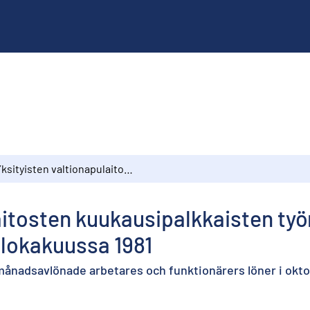
Yksityisten valtionapulaitosten kuukausipalkkaisten työntekijöiden ja toimihenkilöiden palkat lokakuussa 1981
aitosten kuukausipalkkaisten työ
 lokakuussa 1981
månadsavlönade arbetares och funktionärers löner i okto