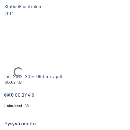
Statistikcentralen
2014
Ladataan...
inn_2012_2014-06-05_sv.pdf
183.02 KB
CC BY 4.0
Lataukset
68
Pysyvä osoite