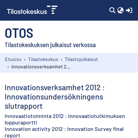
(c
OTOS
Tilastokeskuksen julkaisut verkossa
Etusivu
Tilastokeskus
Tilastojulkaisut
Kokoelmat
Innovationsverksamhet 2012 : Innovationsundersökningens slutrapport
Selaa
Innovationsverksamhet 2012 :
Innovationsundersökningens
slutrapport
Innovaatiotoiminta 2012 : Innovaatiotutkimuksen
loppuraportti
Innovation activity 2012 : Innovation Survey final
report