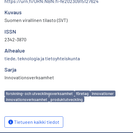
https://urn.fi/URN:NBN:fi-fe20230915127624
Kuvaus
Suomen virallinen tilasto (SVT)
ISSN
2342-3870
Aihealue
tiede, teknologia ja tietoyhteiskunta
Sarja
Innovationsverksamhet
Avainsanat
forskning- och utvecklingsverksamhet
företag
innovationer
innovationsverksamhet
produktutveckling
Tietueen kaikki tiedot