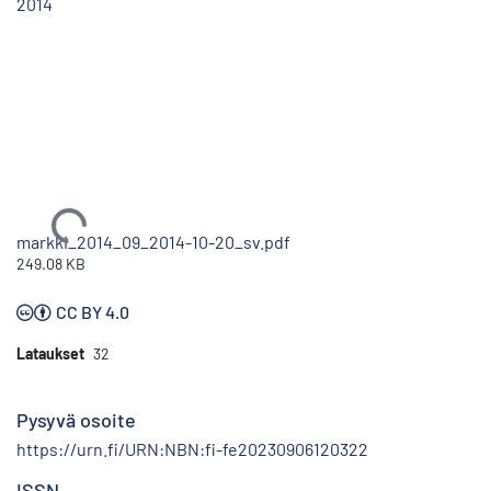
2014
Ladataan...
markki_2014_09_2014-10-20_sv.pdf
249.08 KB
CC BY 4.0
Lataukset
32
Pysyvä osoite
https://urn.fi/URN:NBN:fi-fe20230906120322
ISSN