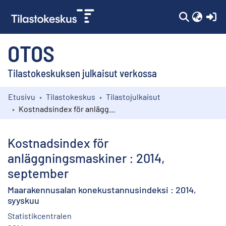
(c
OTOS
Tilastokeskuksen julkaisut verkossa
Etusivu
Tilastokeskus
Tilastojulkaisut
Kokoelmat
Kostnadsindex för anläggningsmaskiner : 2014, september
Selaa
Kostnadsindex för
anläggningsmaskiner : 2014,
september
Maarakennusalan konekustannusindeksi : 2014,
syyskuu
Statistikcentralen