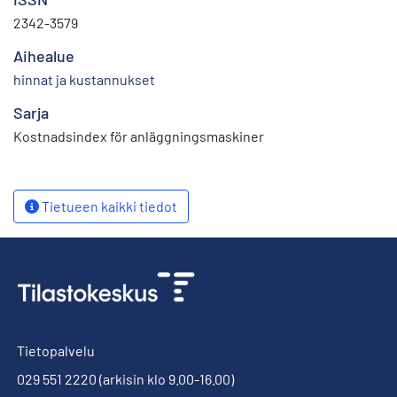
2342-3579
Aihealue
hinnat ja kustannukset
Sarja
Kostnadsindex för anläggningsmaskiner
Tietueen kaikki tiedot
Tietopalvelu
029 551 2220
(arkisin klo 9.00-16.00)