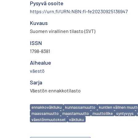
Pysyvä osoite
https://urn.fi/URN:NBN:fi-fe20230925136947
Kuvaus
Suomen virallinen tilasto (SVT)
ISSN
1798-8381
Aihealue
väestö
Sarja
Väestön ennakkotilasto
Avainsanat
ennakkoväkiluku
kunnassamuutto
kuntien välinen muut
maassamuutto
maastamuutto
muuttoliike
syntyvyys
väestönmuutokset
väkiluku