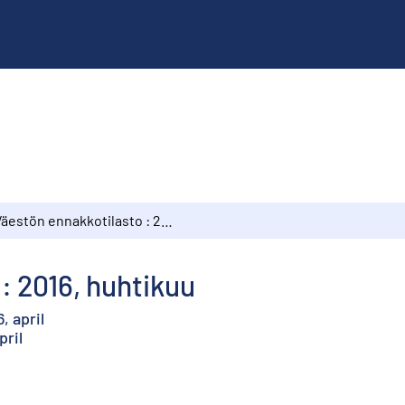
Väestön ennakkotilasto : 2016, huhtikuu
: 2016, huhtikuu
, april
pril