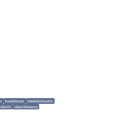
to
kuolleisuus
maahanmuutto
väestö
väestönkasvu