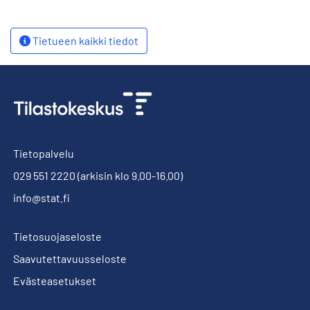
Tietueen kaikki tiedot
Tietopalvelu
029 551 2220
(arkisin klo 9.00-16.00)
info@stat.fi
Tietosuojaseloste
Saavutettavuusseloste
Evästeasetukset