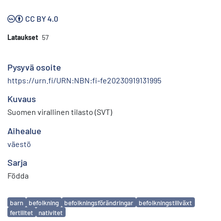
CC BY 4.0
Lataukset
57
Pysyvä osoite
https://urn.fi/URN:NBN:fi-fe20230919131995
Kuvaus
Suomen virallinen tilasto (SVT)
Aihealue
väestö
Sarja
Födda
Avainsanat
barn
befolkning
befolkningsförändringar
befolkningstillväxt
fertilitet
nativitet