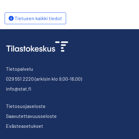
Tietueen kaikki tiedot
Tietopalvelu
029 551 2220
(arkisin klo 9.00-16.00)
info@stat.fi
Tietosuojaseloste
Saavutettavuusseloste
Evästeasetukset