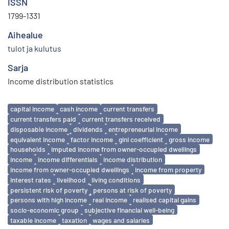
ISSN
1799-1331
Aihealue
tulot ja kulutus
Sarja
Income distribution statistics
Avainsanat
capital income
cash income
current transfers
current transfers paid
current transfers received
disposable income
dividends
entrepreneurial income
equivalent income
factor income
gini coefficient
gross income
households
imputed income from owner-occupied dwellings
income
income differentials
income distribution
income from owner-occupied dwellings
income from property
interest rates
livelihood
living conditions
persistent risk of poverty
persons at risk of poverty
persons with high income
real income
realised capital gains
socio-economic group
subjective financial well-being
taxable income
taxation
wages and salaries