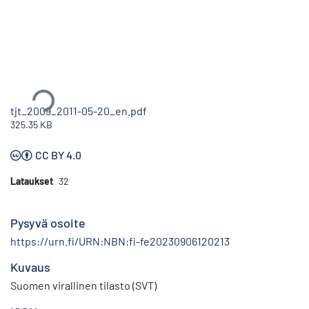
Ladataan...
tjt_2009_2011-05-20_en.pdf
325.35 KB
CC BY 4.0
Lataukset
32
Pysyvä osoite
https://urn.fi/URN:NBN:fi-fe20230906120213
Kuvaus
Suomen virallinen tilasto (SVT)