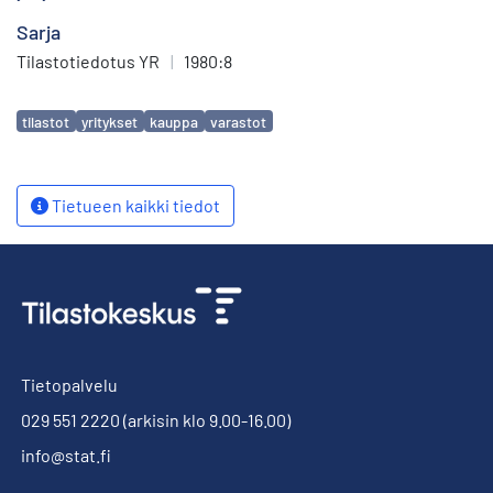
Sarja
Tilastotiedotus YR
|
1980:8
Avainsanat
tilastot
yritykset
kauppa
varastot
Tietueen kaikki tiedot
Tietopalvelu
029 551 2220
(arkisin klo 9.00-16.00)
info@stat.fi