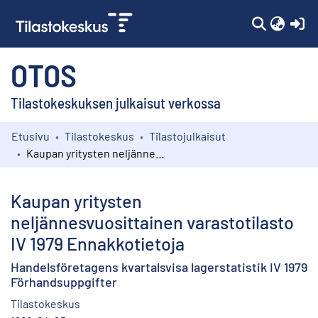
(c
OTOS
Tilastokeskuksen julkaisut verkossa
Etusivu
Tilastokeskus
Tilastojulkaisut
Kokoelmat
Kaupan yritysten neljännesvuosittainen varastotilasto IV 1979 Ennakkotietoja
Selaa
Kaupan yritysten
neljännesvuosittainen varastotilasto
IV 1979 Ennakkotietoja
Handelsföretagens kvartalsvisa lagerstatistik IV 1979
Förhandsuppgifter
Tilastokeskus