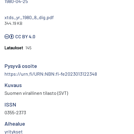
1980-04-25
xtds_yr_1980_8_dig.pdf
344.19 KB
CC BY 4.0
Lataukset
145
Pysyvä osoite
https://urn.fi/URN:NBN:fi-fe2023013122348
Kuvaus
Suomen virallinen tilasto (SVT)
ISSN
0355-2373
Aihealue
yritykset