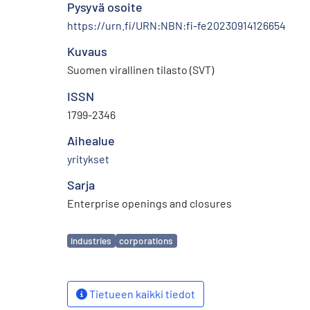
Pysyvä osoite
https://urn.fi/URN:NBN:fi-fe20230914126654
Kuvaus
Suomen virallinen tilasto (SVT)
ISSN
1799-2346
Aihealue
yritykset
Sarja
Enterprise openings and closures
Avainsanat
industries
corporations
Tietueen kaikki tiedot