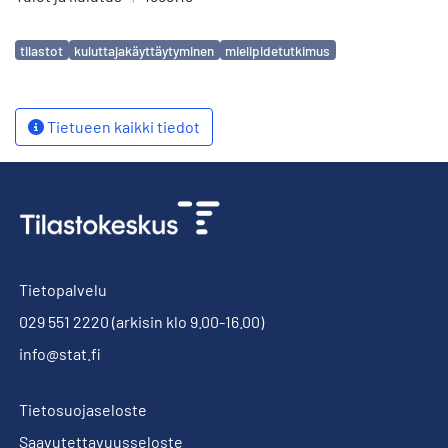
Avainsanat
tilastot
kuluttajakäyttäytyminen
mielipidetutkimus
Tietueen kaikki tiedot
Tietopalvelu
029 551 2220
(arkisin klo 9.00-16.00)
info@stat.fi
Tietosuojaseloste
Saavutettavuusseloste