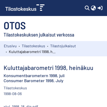
(c
OTOS
Tilastokeskuksen julkaisut verkossa
Etusivu
Tilastokeskus
Tilastojulkaisut
Kokoelmat
Kuluttajabarometri 1998, heinäkuu
Selaa
Kuluttajabarometri 1998, heinäkuu
Konsumentbarometern 1998, juli
Consumer Barometer 1998, July
Tilastokeskus
1998-08-06
xtul_1998_18_dig.pdf