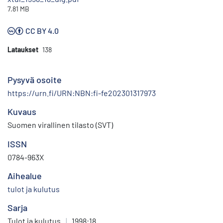
7.81 MB
CC BY 4.0
Lataukset
138
Pysyvä osoite
https://urn.fi/URN:NBN:fi-fe202301317973
Kuvaus
Suomen virallinen tilasto (SVT)
ISSN
0784-963X
Aihealue
tulot ja kulutus
Sarja
Tulot ja kulutus
|
1998:18