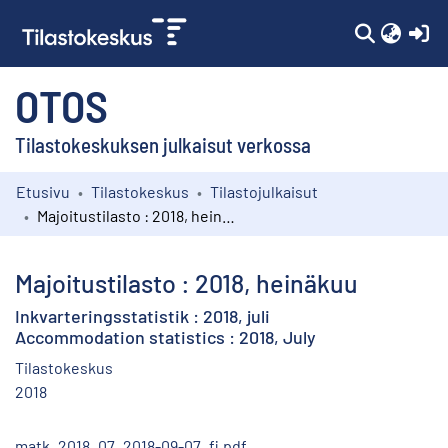
(c
OTOS
Tilastokeskuksen julkaisut verkossa
Etusivu
Tilastokeskus
Tilastojulkaisut
Kokoelmat
Majoitustilasto : 2018, heinäkuu
Selaa
Majoitustilasto : 2018, heinäkuu
Inkvarteringsstatistik : 2018, juli
Accommodation statistics : 2018, July
Tilastokeskus
2018
matk_2018_07_2018-09-07_fi.pdf