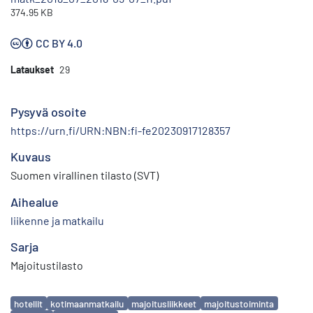
374.95 KB
CC BY 4.0
Lataukset
29
Pysyvä osoite
https://urn.fi/URN:NBN:fi-fe20230917128357
Kuvaus
Suomen virallinen tilasto (SVT)
Aihealue
liikenne ja matkailu
Sarja
Majoitustilasto
Avainsanat
hotellit
kotimaanmatkailu
majoitusliikkeet
majoitustoiminta