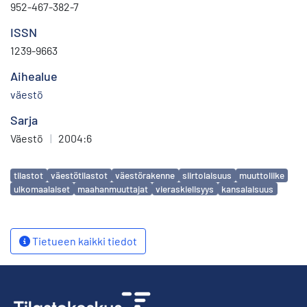
952-467-382-7
ISSN
1239-9663
Aihealue
väestö
Sarja
Väestö
|
2004:6
Avainsanat
tilastot
väestötilastot
väestörakenne
siirtolaisuus
muuttoliike
ulkomaalaiset
maahanmuuttajat
vieraskielisyys
kansalaisuus
Tietueen kaikki tiedot