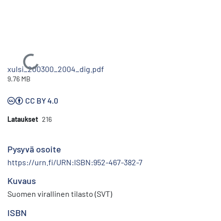
Ladataan...
xulsi_200300_2004_dig.pdf
9.76 MB
CC BY 4.0
Lataukset
216
Pysyvä osoite
https://urn.fi/URN:ISBN:952-467-382-7
Kuvaus
Suomen virallinen tilasto (SVT)
ISBN