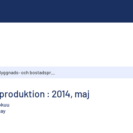
Byggnads- och bostadsproduktion : 2014, maj
roduktion : 2014, maj
okuu
May