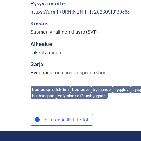
Pysyvä osoite
https://urn.fi/URN:NBN:fi-fe20230918130363
Kuvaus
Suomen virallinen tilasto (SVT)
Aihealue
rakentaminen
Sarja
Byggnads- och bostadsproduktion
Avainsanat
bostadsproduktion
bostäder
byggande
bygglov
bygg
husbyggnad
volymindex för nybyggnad
Tietueen kaikki tiedot