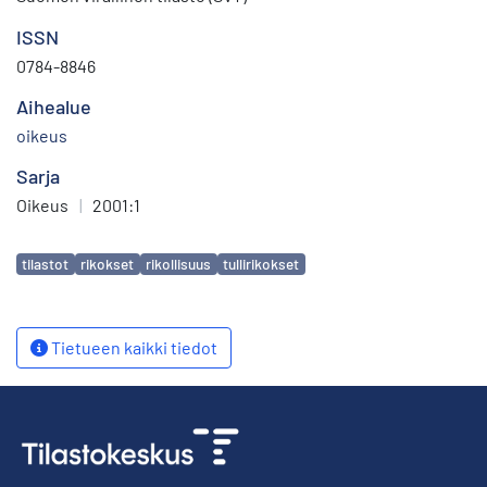
ISSN
0784-8846
Aihealue
oikeus
Sarja
Oikeus
|
2001:1
Avainsanat
tilastot
rikokset
rikollisuus
tullirikokset
Tietueen kaikki tiedot