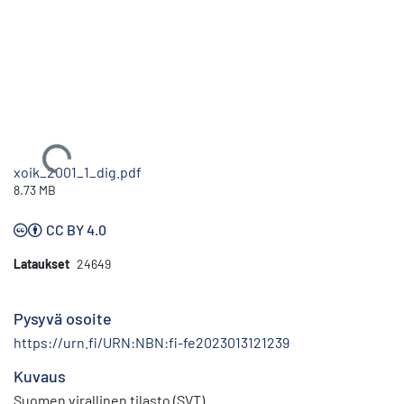
Ladataan...
xoik_2001_1_dig.pdf
8.73 MB
CC BY 4.0
Lataukset
24649
Pysyvä osoite
https://urn.fi/URN:NBN:fi-fe2023013121239
Kuvaus
Suomen virallinen tilasto (SVT)