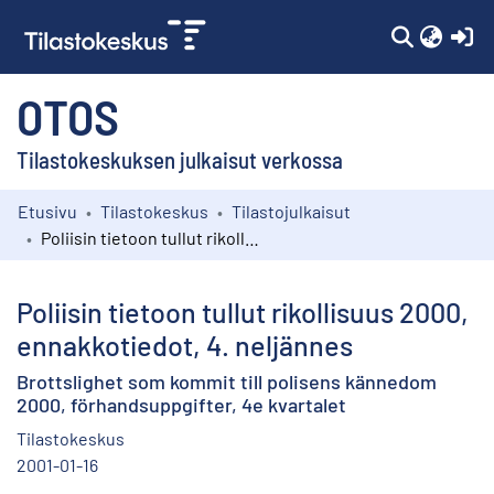
(c
OTOS
Tilastokeskuksen julkaisut verkossa
Etusivu
Tilastokeskus
Tilastojulkaisut
Kokoelmat
Poliisin tietoon tullut rikollisuus 2000, ennakkotiedot, 4. neljännes
Selaa
Poliisin tietoon tullut rikollisuus 2000,
ennakkotiedot, 4. neljännes
Brottslighet som kommit till polisens kännedom
2000, förhandsuppgifter, 4e kvartalet
Tilastokeskus
2001-01-16