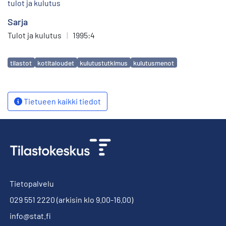
tulot ja kulutus
Sarja
Tulot ja kulutus
|
1995:4
Avainsanat
tilastot
kotitaloudet
kulutustutkimus
kulutusmenot
Tietueen kaikki tiedot
Tietopalvelu
029 551 2220
(arkisin klo 9.00-16.00)
info@stat.fi