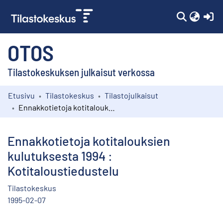
(c
OTOS
Tilastokeskuksen julkaisut verkossa
Etusivu
Tilastokeskus
Tilastojulkaisut
Kokoelmat
Ennakkotietoja kotitalouksien kulutuksesta 1994 : Kotitaloustiedustelu
Selaa
Ennakkotietoja kotitalouksien
kulutuksesta 1994 :
Kotitaloustiedustelu
Tilastokeskus
1995-02-07