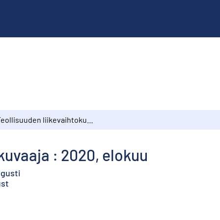
Teollisuuden liikevaihtokuvaaja : 2020, elokuu
kuvaaja : 2020, elokuu
ugusti
ust