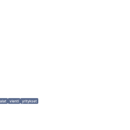
alat
vienti
yritykset