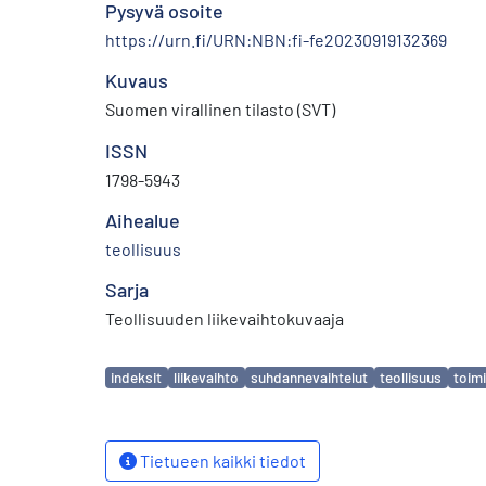
Pysyvä osoite
https://urn.fi/URN:NBN:fi-fe20230919132369
Kuvaus
Suomen virallinen tilasto (SVT)
ISSN
1798-5943
Aihealue
teollisuus
Sarja
Teollisuuden liikevaihtokuvaaja
Avainsanat
indeksit
liikevaihto
suhdannevaihtelut
teollisuus
toimi
Tietueen kaikki tiedot