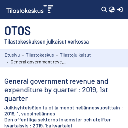
(c
OTOS
Tilastokeskuksen julkaisut verkossa
Etusivu
Tilastokeskus
Tilastojulkaisut
Kokoelmat
General government revenue and expenditure by quarter : 2019, 1st quarter
Selaa
General government revenue and
expenditure by quarter : 2019, 1st
quarter
Julkisyhteisöjen tulot ja menot neljännesvuosittain :
2019, 1. vuosineljännes
Den offentliga sektorns inkomster och utgifter
kvartalsvis : 2019, 1:a kvartalet